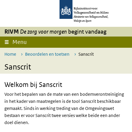
Overslaan en naar de inhoud gaan
Direct naar de hoofdnavigatie
Overslaan en naar de inhoud gaan
Direct naar de hoofdnavigatie
Rijksinstituut voor
Volksgezondheid en Milieu
Ministerie van Volksgezondheid,
Welzijn en Sport
RIVM
De zorg voor morgen
begint vandaag
Menu
Menu ingeklapt
Home
Beoordelen en toetsen
Sanscrit
Sanscrit
Welkom bij Sanscrit
Voor het bepalen van de mate van een bodemverontreiniging
in het kader van maatregelen is de tool Sanscrit beschikbaar
gemaakt. Sinds in werking treding van de Omgevingswet
bestaan er voor Sanscrit twee versies welke beide een ander
doel dienen.